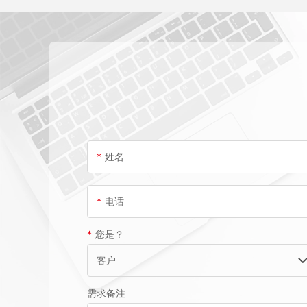
*
姓名
*
电话
*
您是？
需求备注