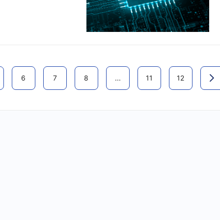
6
7
8
...
11
12