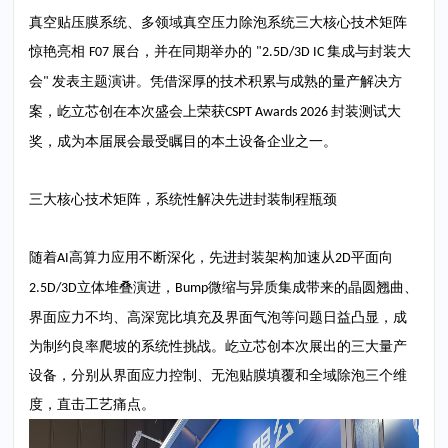
真空贴压膜系统、多领域真空压力除泡系统三大核心技术矩阵
惊艳亮相
展台，并在同期举办的
集成与封装大
F07
"2.5D/3D IC
会
发表主题演讲。凭借深厚的技术积累与成熟的量产解决方
"
案，屹立芯创在本次盛会上荣获
封装测试大
CSPT Awards 2026
奖，成为本届展会最受瞩目的本土设备企业之一。
三大核心技术矩阵，系统性解决先进封装制程瓶颈
随着
高算力应用不断深化，先进封装架构加速从
平面向
AI
2D
立体堆叠演进，
微缩与异质集成带来的晶圆翘曲、
2.5D/3D
Bump
界面应力不均、高深宽比填充及界面气泡等问题日益凸显，成
为制约良率爬坡的系统性挑战。屹立芯创本次展出的三大量产
设备，分别从界面应力控制、无泡贴膜填覆和全域除泡三个维
度，直击工艺痛点。