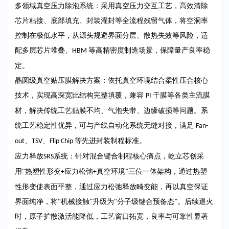
多领域真空压力除泡系统：采用真空压力交互工艺，高效清除
芯片粘接、底部填充、封装灌封等全流程残留气体，将空洞率
控制在极低水平，从源头规避界面分层、散热失效等风险，适
配多层芯片堆叠、
等高精密度制造场景，保障量产良率稳
HBM
定。
晶圆级真空贴压膜解决方案：依托真空环境结合柔性压合核心
技术，实现高深宽比结构完整填覆，兼容
干膜等各类主流膜
PI
材，解决传统工艺贴膜不均、气泡夹带、边缘破损等问题。系
统工艺稳定性优异，可与产线自动化系统无缝对接，满足
Fan-
、
、
等先进封装制程标准。
out
TSV
Flip Chip
应力释放
系统：针对混合键合制程核心痛点，屹立芯创采
SRS
用“热塑性形变
应力松弛
真空环境”三位一体架构，通过热塑
+
+
性形变使表面平整，通过应力松弛释放畸变能，再以真空保证
界面纯净，将“机械接触”升级为“分子级键合预备态”。后续退火
时，原子扩散激活能降低，工艺窗口拓宽，良率与可靠性显著