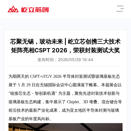
芯聚无锡，玻动未来 | 屹立芯创携三大技术
矩阵亮相CSPT 2026，荣获封装测试大奖
发布时间：2026/05/29 16:44
为期两天的
CSPT
×
iTGV 2026
半导体封装测试暨玻璃基板生态
展于
5
月
29
日在无锡国际会议中心圆满落下帷幕。本届展会以
"
链接芯生态・智创新机遇
"
为主题，聚焦先进封装技术创新与
玻璃基板生态构建，集中展示了
Chiplet
、
3D
堆叠、混合键合等
前沿技术的最新产业化成果，成为亚太地区半导体封测与玻璃
基板产业的年度风向标。